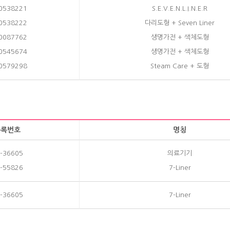
0538221
S.E.V.E.N.L.I.N.E.R
0538222
다리도형 + Seven Liner
0087762
생명가전 + 색체도형
0545674
생명가전 + 색체도형
0579298
Steam Care + 도형
등록번호
명칭
-36605
의료기기
-55826
7-Liner
-36605
7-Liner