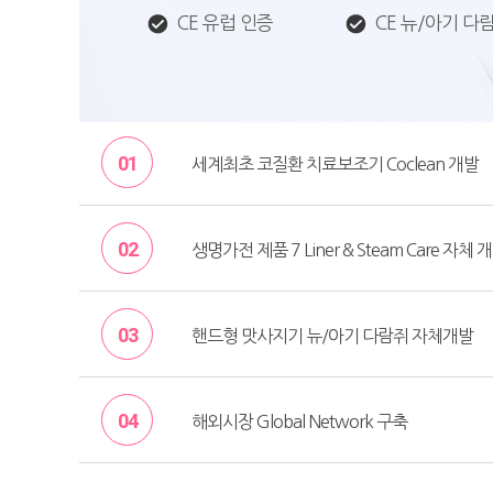
CE 유럽 인증
CE 뉴/아기 
01
세계최초 코질환 치료보조기 Coclean 개발
02
생명가전 제품 7 Liner & Steam Care 자체 
03
핸드형 맛사지기 뉴/아기 다람쥐 자체개발
04
해외시장 Global Network 구축