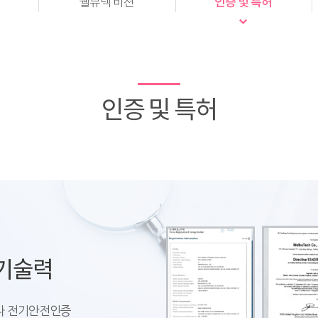
인증 및 특허
웰뷰텍 비젼
인증 및 특허
기술력
나다 전기안전인증