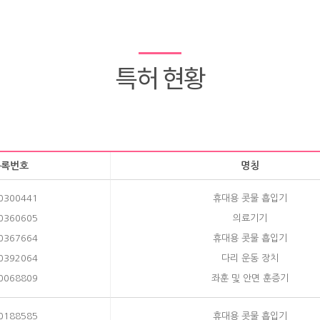
특허 현황
등록번호
명칭
0300441
휴대용 콧물 흡입기
0360605
의료기기
0367664
휴대용 콧물 흡입기
0392064
다리 운동 장치
0068809
좌훈 및 안면 훈증기
0188585
휴대용 콧물 흡입기