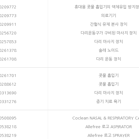
0209772
휴대용 콧물 흡입기의 액체유입 방지
0209773
의료기기
0209911
간헐식 유체 분사 장치
0256720
다리운동구가 구비된 마사지 장치
0257853
다리 마사지 장치
0261378
솔레 노이드
0261708
다리 운동 장치
0261701
콧물 흡입기
0288612
콧물 흡입기
0313690
다리 마사지 장치
0331276
증기 치료 욕기
0508095
Coclean NASAL & RESPIRATORY C
0538218
Allefree 로고 ASPIRATOR
0538219
Allefree 로고 SPRAYER