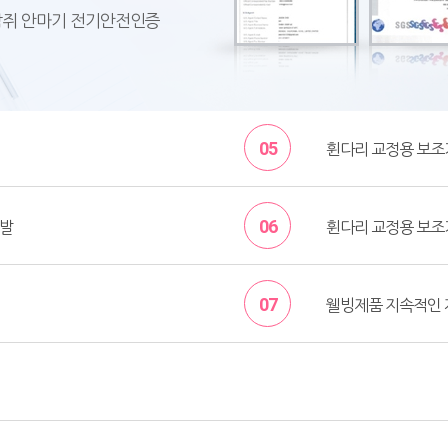
다람쥐 안마기 전기안전인증
05
휜다리 교정용 보조기기
06
개발
휜다리 교정용 보조기기
07
웰빙제품 지속적인 